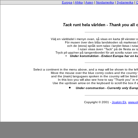
Europa
|
Afrika
|
Asien
|
Nordamerika
|
Sydamerika
|
O
Tack
runt hela världen -
Thank you
all 
Välj en världsdel i menyn ovan, så visas en karta till vänster o
För musen över den blåa landskoden så markeras l
och de (stora) språk som talas i landet listas i rut
I rutan visas även "Tack" på de flesta av 
Tryck pil upp/ner på tangentbordet för att scrolla rutan om i
Under konstruktion - Endast Europa har en ka
Select a continent in the menu above, and a map will be shown to the left, 
Move the mouse over the blue contry codes and the country 
and the (main) langugaes spoken in the country will be liste
In this box you will also see how to say "Thank you" in 
Use the up/down arrow on the keyboard to scroll the box if 
Under construction - Currently only Euro
Copyright © 2001 -
Joakim Ek
,
www.ek